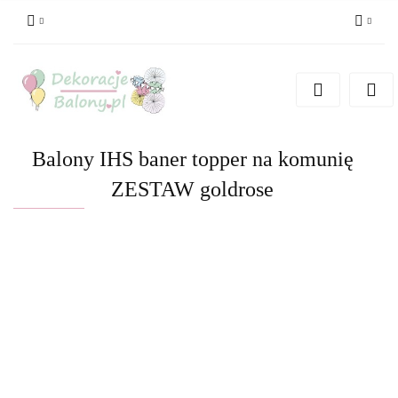
Zaloguj się
Zarejestruj się
Dodaj zgłoszenie
Balony IHS baner topper na komunię
ZESTAW goldrose