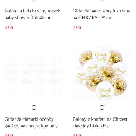
Balon na hel chrzciny roczek
Girlanda baner złoty lustrzany
baby shower ślub 46cm
na CHRZEST 85cm
4.90
7.90
Girlanda chmurki ozdoby
Balony z konfetti na Chrzest
gadżety na chrzest komunię
chrzciny białe złote
8.90
8.90