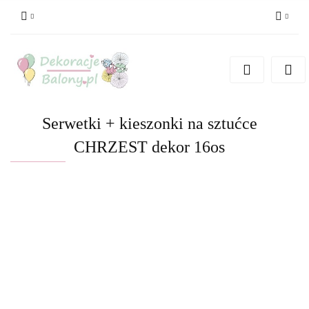
Zaloguj się
Zarejestruj się
Dodaj zgłoszenie
Serwetki + kieszonki na sztućce
CHRZEST dekor 16os