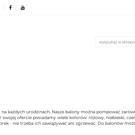
rie
Produkty wg. okazji i Świąt
Na urodziny
Nowości
Bestsellery
Blog
azji i Świąt
Na urodziny
Na Ślub i Wesele
 na każdych urodzinach. Nasze balony można pompować zarówno
swojej ofercie posiadamy wiele kolorów: różowy, niebieski, czerw
rek - nie trzeba ich zawiązywać ani zgrzewać. Do balonów moż