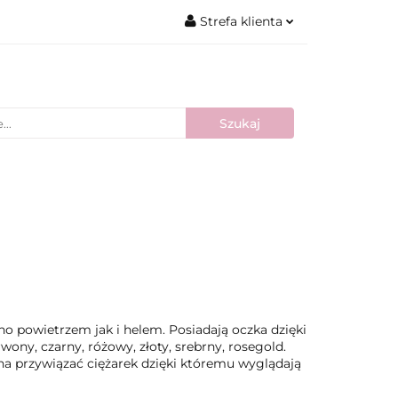
Strefa klienta
Zaloguj się
Zarejestruj się
Dodaj zgłoszenie
Nowości
Bestsellery
Blog
 powietrzem jak i helem. Posiadają oczka dzięki
ony, czarny, różowy, złoty, srebrny, rosegold.
na przywiązać ciężarek dzięki któremu wyglądają