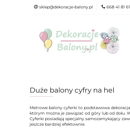
sklep@dekoracje-balony.pl
668 41 81 61
Wszystkie katego
Na Ślub i Wesele
Wszystkie kategorie
Produkty wg. ok
Duże balony cyfry na hel
Metrowe balony cyferki to podstawowa dekoracja
którym można je zawiązać od góry lub od dołu. W 
Cyferki posiadają specjalny samozamykający zawo
jeszcze bardziej efektownie.