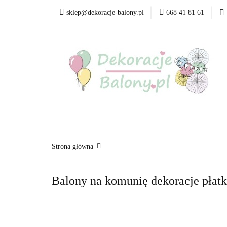
sklep@dekoracje-balony.pl
668 41 81 61
Wszystkie kategorie
Bestsellery
Blog
Wszystkie kategorie
Produkty wg. okazji i Św
Strona główna
Balony na komunię dekoracje pła