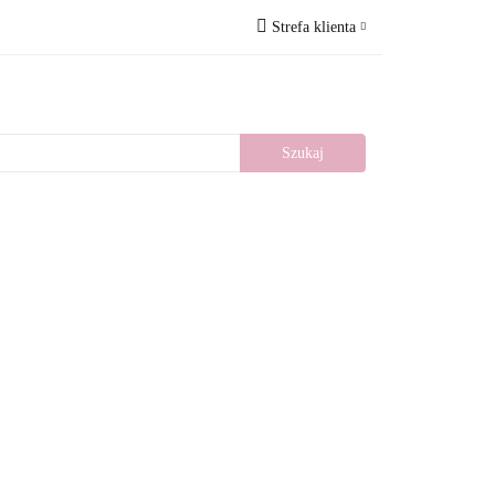
Strefa klienta
Wesele
Nowości
Zaloguj się
Zarejestruj się
Dodaj zgłoszenie
llery
Blog