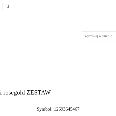
Produkty wg. okazji i Świąt
Na urodziny
Na Ślub i 
iąt
Na urodziny
Na Ślub i Wesele
Nowości
Bestse
tki rosegold ZESTAW
Symbol:
12693645467