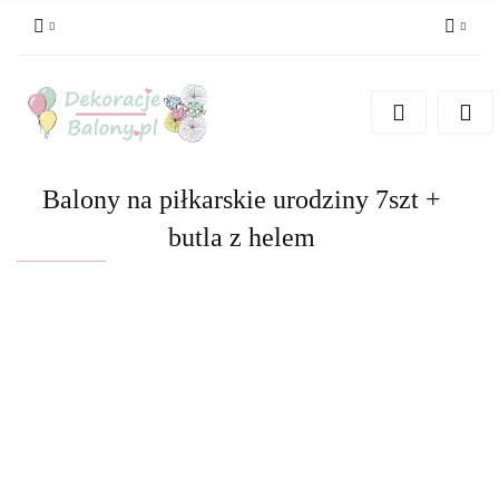
Zaloguj się
Zarejestruj się
Dodaj zgłoszenie
Balony na piłkarskie urodziny 7szt +
butla z helem