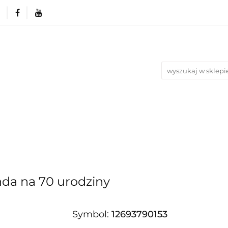
rie
Produkty wg. okazji i Świąt
Na urodziny
Nowości
Bestsellery
Blog
azji i Świąt
Na urodziny
Na Ślub i Wesele
anda na 70 urodziny
Symbol:
12693790153