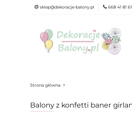
sklep@dekoracje-balony.pl
668 41 81 61
Wszystkie katego
Na Ślub i Wesele
Wszystkie kategorie
Produkty wg. ok
Strona główna
Balony z konfetti baner girl