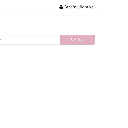
Strefa klienta
Zaloguj się
Zarejestruj się
Dodaj zgłoszenie
Nowości
Bestsellery
Blog