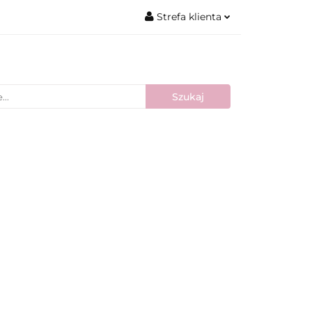
Strefa klienta
Zaloguj się
Zarejestruj się
Dodaj zgłoszenie
Nowości
Bestsellery
Blog