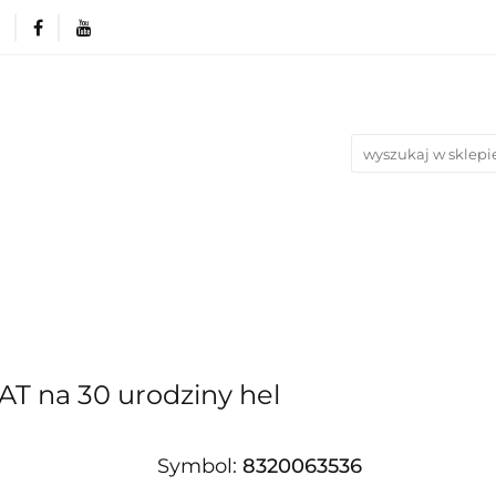
rie
Produkty wg. okazji i Świąt
Na urodziny
Nowości
Bestsellery
Blog
azji i Świąt
Na urodziny
Na Ślub i Wesele
LAT na 30 urodziny hel
Symbol:
8320063536