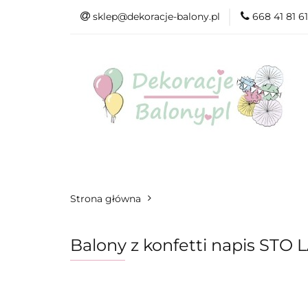
sklep@dekoracje-balony.pl
668 41 81 61
Wszystkie katego
Na Ślub i Wesele
Wszystkie kategorie
Produkty wg. ok
Strona główna
Balony z konfetti napis STO 