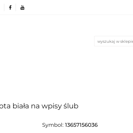
rie
Produkty wg. okazji i Świąt
Na urodziny
Nowości
Bestsellery
Blog
azji i Świąt
Na urodziny
Na Ślub i Wesele
ta biała na wpisy ślub
Symbol:
13657156036