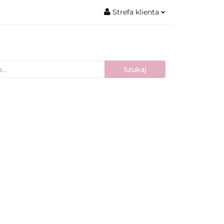
Strefa klienta
Zaloguj się
Zarejestruj się
Dodaj zgłoszenie
Nowości
Bestsellery
Blog