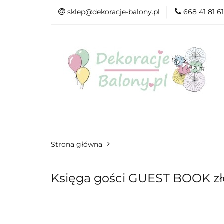
sklep@dekoracje-balony.pl
668 41 81 61
Wszystkie katego
Na Ślub i Wesele
Wszystkie kategorie
Produkty wg. ok
Strona główna
Księga gości GUEST BOOK zło