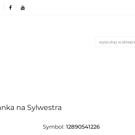
rie
Produkty wg. okazji i Świąt
Na urodziny
Nowości
Bestsellery
Blog
azji i Świąt
Na urodziny
Na Ślub i Wesele
ianka na Sylwestra
Symbol:
12890541226