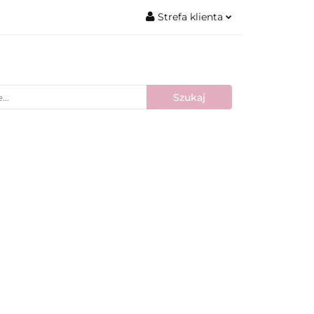
Strefa klienta
Zaloguj się
Zarejestruj się
Dodaj zgłoszenie
Nowości
Bestsellery
Blog