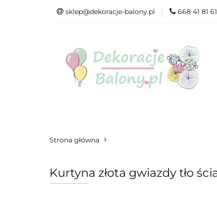
sklep@dekoracje-balony.pl
668 41 81 61
Wszystkie katego
Na Ślub i Wesele
Wszystkie kategorie
Produkty wg. ok
Strona główna
Kurtyna złota gwiazdy tło śc