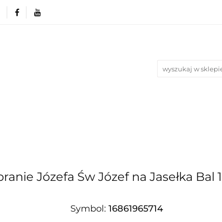
rie
Produkty wg. okazji i Świąt
Na urodziny
Nowości
Bestsellery
Blog
azji i Świąt
Na urodziny
Na Ślub i Wesele
branie Józefa Św Józef na Jasełka Bal
Symbol:
16861965714