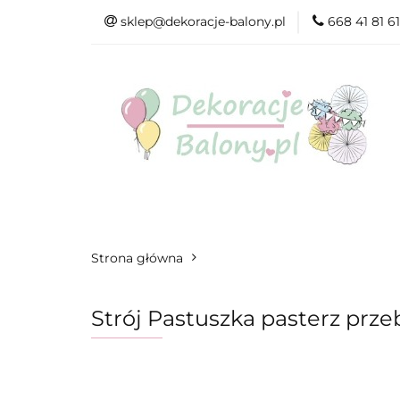
sklep@dekoracje-balony.pl
668 41 81 61
Wszystkie katego
Na Ślub i Wesele
Wszystkie kategorie
Produkty wg. ok
Strona główna
Strój Pastuszka pasterz prze