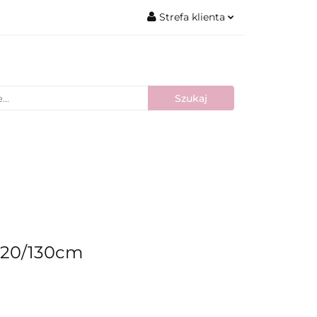
Strefa klienta
Zaloguj się
Zarejestruj się
Dodaj zgłoszenie
Nowości
Bestsellery
Blog
 120/130cm