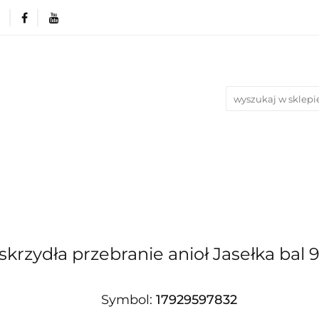
rie
Produkty wg. okazji i Świąt
Na urodziny
Nowości
Bestsellery
Blog
azji i Świąt
Na urodziny
Na Ślub i Wesele
skrzydła przebranie anioł Jasełka bal 9-
Symbol:
17929597832