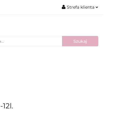
Strefa klienta
Zaloguj się
Zarejestruj się
Dodaj zgłoszenie
Nowości
Bestsellery
Blog
12l.