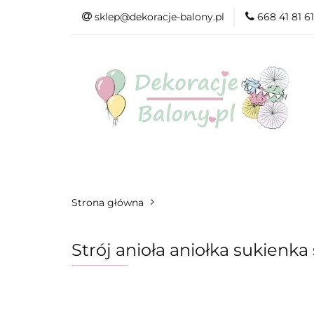
sklep@dekoracje-balony.pl
668 41 81 61
Wszystkie katego
Na Ślub i Wesele
Wszystkie kategorie
Produkty wg. ok
Strona główna
Strój anioła aniołka sukienka 