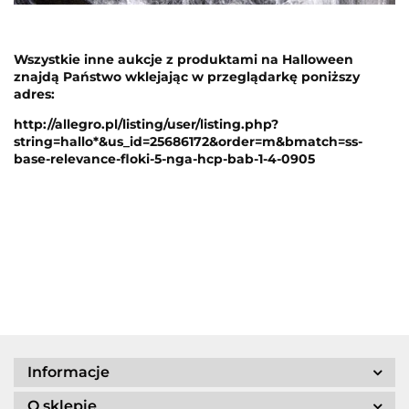
Wszystkie inne aukcje z produktami na Halloween
znajdą Państwo wklejając w przeglądarkę poniższy
adres:
http://allegro.pl/listing/user/listing.php?
string=hallo*&us_id=25686172&order=m&bmatch=ss-
base-relevance-floki-5-nga-hcp-bab-1-4-0905
Informacje
O sklepie