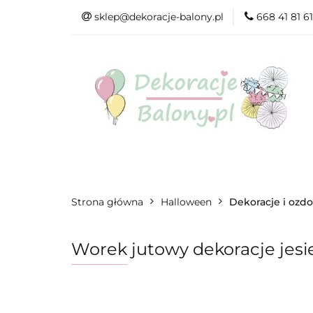
sklep@dekoracje-balony.pl
668 41 81 61
Wszystkie katego
Na Ślub i Wesele
Wszystkie kategorie
Produkty wg. ok
Strona główna
Halloween
Dekoracje i ozd
Worek jutowy dekoracje jes