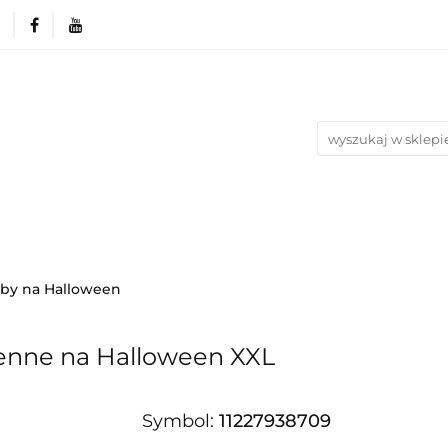
rie
Produkty wg. okazji i Świąt
Na urodziny
Nowości
Bestsellery
Blog
azji i Świąt
Na urodziny
Na Ślub i Wesele
oby na Halloween
ienne na Halloween XXL
Symbol:
11227938709