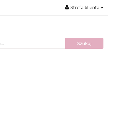
Strefa klienta
Zaloguj się
Zarejestruj się
Dodaj zgłoszenie
Nowości
Bestsellery
Blog