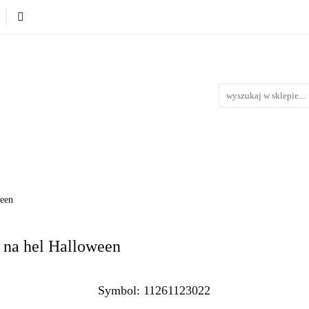
Produkty wg. okazji i Świąt
Na urodziny
Na Ślub i 
iąt
Na urodziny
Na Ślub i Wesele
Nowości
Bestse
een
 na hel Halloween
Symbol:
11261123022