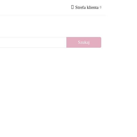
Strefa klienta
Wesele
Nowości
Zaloguj się
Zarejestruj się
Dodaj zgłoszenie
llery
Blog