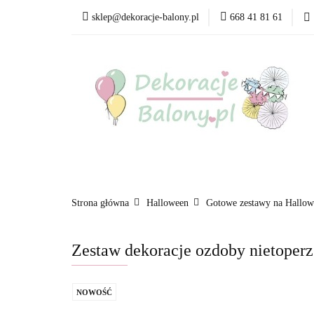
sklep@dekoracje-balony.pl
668 41 81 61
Wszystkie kategorie
Bestsellery
Blog
Wszystkie kategorie
Produkty wg. okazji i Św
Strona główna
Halloween
Gotowe zestawy na Hallow
Zestaw dekoracje ozdoby nietoperz
NOWOŚĆ