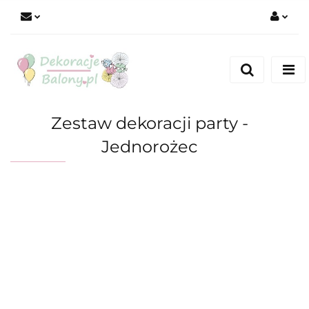
Zaloguj się
Zarejestruj się
Dodaj zgłoszenie
Zestaw dekoracji party -
Jednorożec